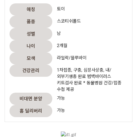
토이
애칭
스코티쉬폴드
품종
남
성별
2개월
나이
라일락/블루바이
모색
1차접종, 구충, 심장사상충, 내/
건강관리
외부기생충 완료 범백바이러스
키트검사 완료 * 동물병원 건강/접종
수첩 제공
가능
비대면 분양
가능
홈 딜리버리