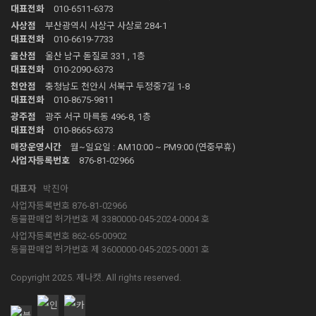
|
대표전화
010-6511-6373
사상점
부산광역시 사상구 사상로 284-1
|
대표전화
010-6619-7733
울산점
울산 남구 돋질로 331 , 1층
|
대표전화
010-2090-6373
천안점
충청남도 천안시 서북구 두정중7길 1-8
|
대표전화
010-8675-9811
광주점
광주 서구 마륵동 496-8, 1층
|
대표전화
010-8665-6373
매장운영시간
월~일요일 : AM10:00 ~ PM9:00 (연중무휴)
|
사업자등록번호
876-81-02966
대표자
박진아
사업자등록번호 876-81-02966
|
동물판매업 허가번호 제 3380000-045-2024-0004 호
사업자등록번호 862-65-00902
|
동물판매업 허가번호 제 3600000-045-2025-0001 호
Copyright 2025. 제나캣. All rights reserved.